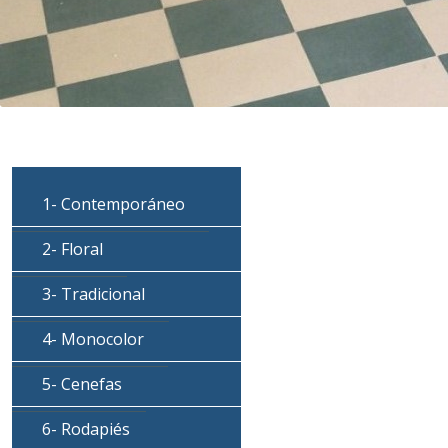
1- Contemporáneo
2- Floral
3- Tradicional
4- Monocolor
5- Cenefas
6- Rodapiés