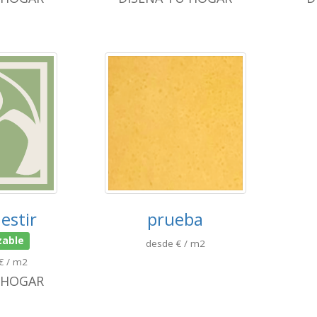
estir
prueba
zable
desde € / m2
€ / m2
 HOGAR