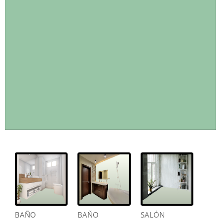
BAÑO
BAÑO
SALÓN